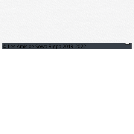
© Les Amis de Sowa Rigpa 2019-2022
Nous contacter : +33 (0)7 66 07 85 46
contact@medecine-tibetaine-toulouse.fr
_____________________________________________
Politique de confidentialité
Je m'abonne à la newsletter
OK
Plan du site
Licences