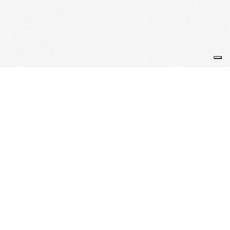
© Les Amis de Sowa Rigpa 2019-2022
Nous contacter : +33 (0)7 66 07 85 46
contact@medecine-tibetaine-toulouse.fr
_____________________________________________
Politique de confidentialité
Je m'abonne à la newsletter
OK
Plan du site
Licences
Mentions légales