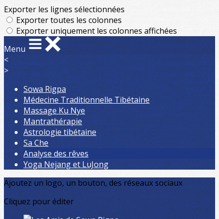
Exporter les lignes sélectionnées
Exporter toutes les colonnes
Exporter uniquement les colonnes affichées
Menu
<
>
Sowa Rigpa
Médecine Traditionnelle Tibétaine
Massage Ku Nye
Mantrathérapie
Astrologie tibétaine
Sa Che
Analyse des rêves
Yoga Nejang et LuJong
Ajoutez un logo, un bouton, des réseaux sociaux
Cliquez pour éditer